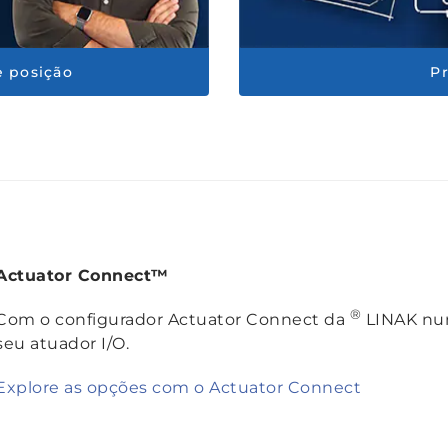
e posição
P
Actuator Connect™
®
Com o configurador Actuator Connect da
LINAK nunc
seu atuador I/O.
Explore as opções com o Actuator Connect