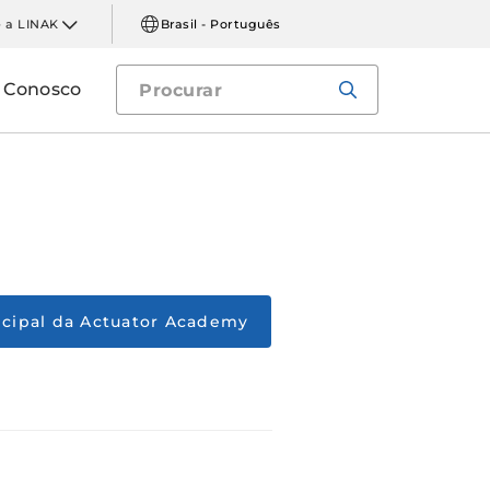
 a LINAK
Brasil - Português
e Conosco
incipal da Actuator Academy