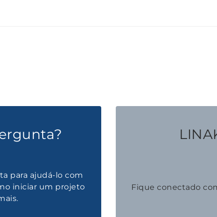
ergunta?
LINAK
ta para ajudá-lo com
mo iniciar um projeto
Fique conectado co
mais.