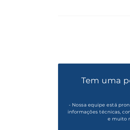
Tem uma p
- Nossa equipe está pron
informações técnicas, co
e muito 