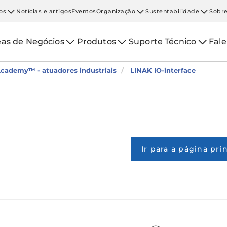
os
Notícias e artigos
Eventos
Organização
Sustentabilidade
Sobre
eas de Negócios
Produtos
Suporte Técnico
Fal
cademy™ - atuadores industriais
LINAK IO-interface
Ir para a página pr