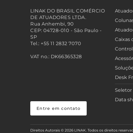
LINAK DO BRASIL COMÉRCIO
Atuador
DE ATUADORES LTDA.
Colunas
Rua Anhembi, 90
Atuado
CEP: 04728-010 - São Paulo -
SP
Caixas
Tel.: +55 11 2832 7070
Control
VAT no.: DK66365328
Acessór
Soluçõe
Desk F
Seletor
Data sh
Entre em contato
Direitos Autorais © 2026 LINAK. Todos os direitos reserva