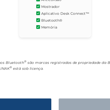
Mostrador
Aplicativo Desk Connect™
Bluetooth®
Memória
®
pos Bluetooth
são marcas registradas de propriedade da Bl
®
 LINAK
está sob licença.