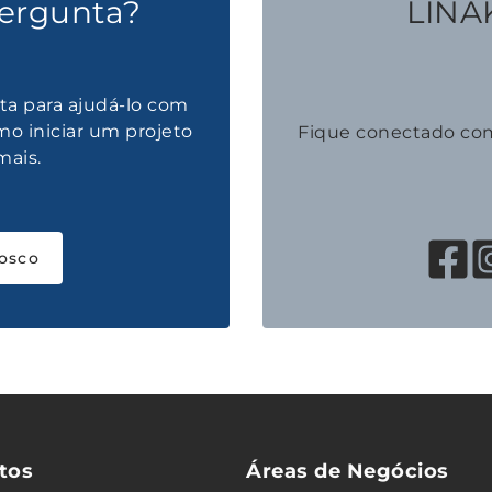
ergunta?
LINAK
ta para ajudá-lo com
mo iniciar um projeto
Fique conectado co
mais.
osco
tos
Áreas de Negócios