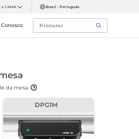
 a LINAK
Brasil - Português
e Conosco
 mesa
le da mesa.
DPG1M