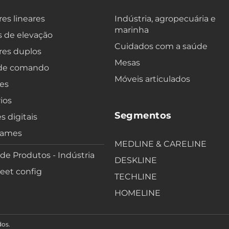
es lineares
Indústria, agropecuária e
marinha
 de elevação
Cuidados com a saúde
res duplos
Mesas
 de comando
Móveis articulados
es
ios
Segmentos
s digitais
rames
MEDLINE & CARELINE
 de Produtos - Indústria
DESKLINE
eet config
TECHLINE
HOMELINE
dos.