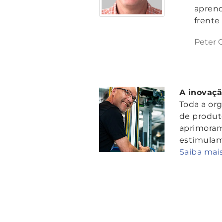
aprend
frente
Peter 
A inovaç
Toda a or
de produt
aprimoram
estimulam
Saiba mai