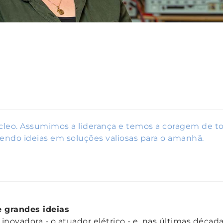
leo. Assumimos a liderança e temos a coragem de tor
endo ideias em soluções valiosas para o amanhã.
e grandes ideias
inovadora - o atuador elétrico - e, nas últimas déca