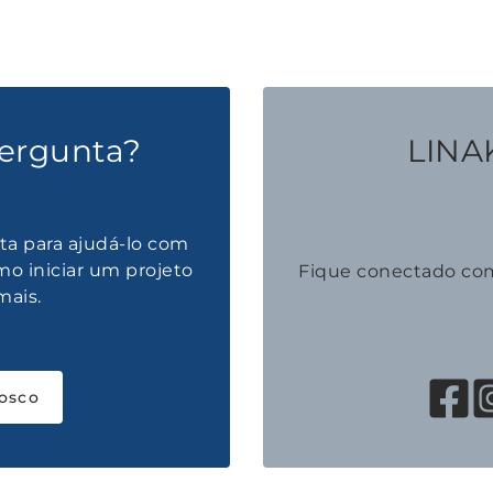
ergunta?
LINAK
ta para ajudá-lo com
mo iniciar um projeto
Fique conectado co
mais.
osco