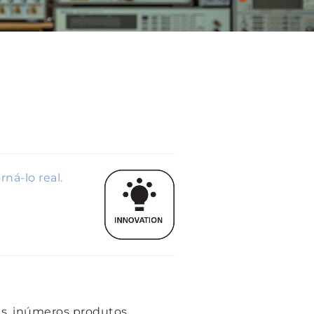
ná-lo real.
das, inúmeros produtos