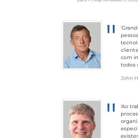
'Grand
pessoa
tecnol
client
com in
todos 
John H.
'Ao tr
proces
organi
especi
existe