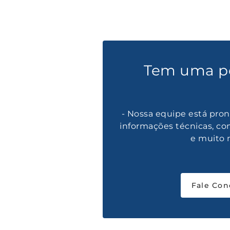
Tem uma p
- Nossa equipe está pron
informações técnicas, co
e muito 
Fale Con