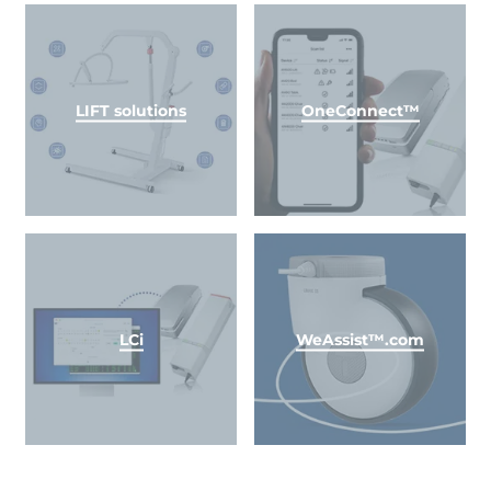
LIFT solutions
OneConnect™
LCi
WeAssist™.com