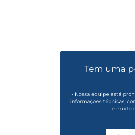
Tem uma p
- Nossa equipe está pron
informações técnicas, co
e muito 