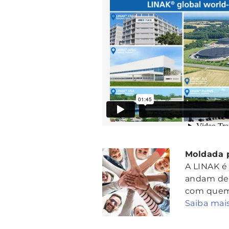
Moldada p
A LINAK é
andam de 
com quem
Saiba mai