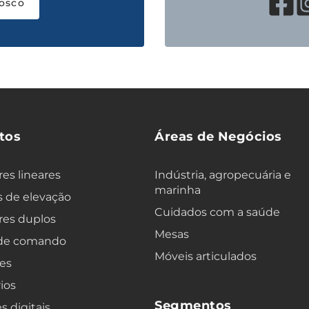
osco
tos
Áreas de Negócios
es lineares
Indústria, agropecuária e
marinha
 de elevação
Cuidados com a saúde
res duplos
Mesas
 de comando
Móveis articulados
es
ios
Segmentos
s digitais