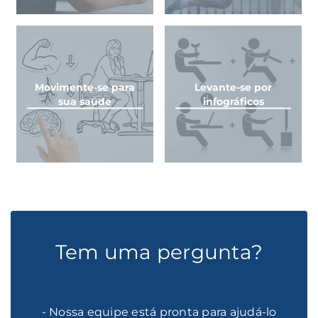
Movimente-se para
Levante-se por
sua saúde
infográficos
Tem uma pergunta?
- Nossa equipe está pronta para ajudá-lo