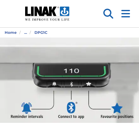
Home
...
DPG1C