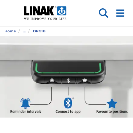
Home
...
DPG1B