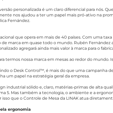
rsão personalizada é um claro diferencial para nós.
Que
mente nos ajudou a ter um papel mais pró-ativo na pr
lica Fernández.
cional que opera em mais de 40 países. Com uma taxa 
o de marca em quase todo o mundo. Rubén Fernández ac
nalizado agregará ainda mais valor à marca para o fabri
para termos nossa marca em mesas ao redor do mundo.
I
luindo o Desk Control™, é mais do que uma campanha de
a um papel na estratégia geral da empresa.
ign industrial sólido e, claro, matérias-primas de alta qu
rma 5.
Mas também a tecnologia, o ambiente e a ergonom
 isso que o Controle de Mesa da LINAK atua diretamente 
pela ergonomia