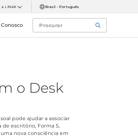
 a LINAK
Brasil - Português
e Conosco
om o Desk
oal pode ajudar a associar
de escritório, Forma 5,
u uma nova consciência em