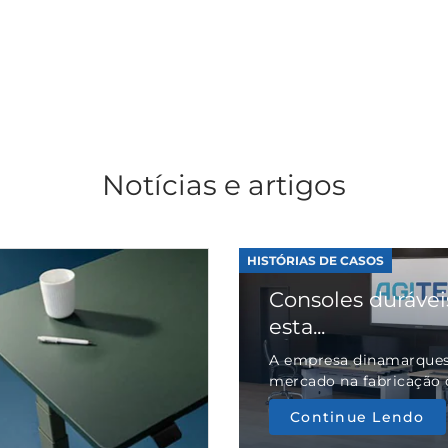
Notícias e artigos
HISTÓRIAS DE CASOS
Consoles durávei
esta...
A empresa dinamarques
mercado na fabricação d
Continue Lendo