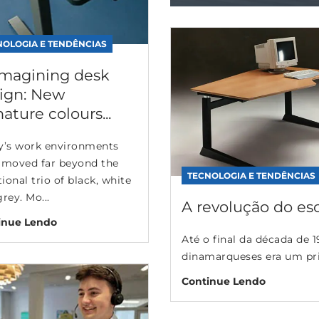
NOLOGIA E TENDÊNCIAS
magining desk
ign: New
nature colours...
y’s work environments
 moved far beyond the
TECNOLOGIA E TENDÊNCIAS
tional trio of black, white
rey. Mo...
A revolução do es
inue Lendo
Até o final da década de 
dinamarqueses era um priv
Continue Lendo