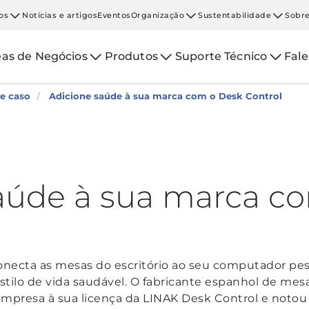
os
Notícias e artigos
Eventos
Organização
Sustentabilidade
Sobre
eas de Negócios
Produtos
Suporte Técnico
Fal
de caso
Adicione saúde à sua marca com o Desk Control
aúde à sua marca c
ecta as mesas do escritório ao seu computador pess
tilo de vida saudável. O fabricante espanhol de mesa 
 empresa à sua licença da LINAK Desk Control e noto