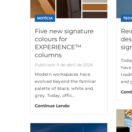
NOTÍCIA
TEC
Five new signature
Rei
colours for
des
EXPERIENCE™
sig
columns
Toda
Publicado 9 de abril de 2026
have
Modern workspaces have
tradi
evolved beyond the familiar
and g
palette of black, white and
Cont
grey. Today, offic...
Continue Lendo