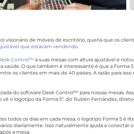
ol visionário de móveis de escritório, queria que os cli
ajustável que estavam vendendo
.
Desk Control™
a suas mesas com altura ajustável e not
da saúde. O que também é interessante é que a Form
tre os clientes em mais de 40 países. A razão para iss
izada do software Desk Control™ para nossas mesas.
Ass
o vê o logotipo da Forma 5", diz Rubén Fernández, direto
 todos os dias em cada mesa, o logotipo Forma 5 é lit
ários diariamente. Isso naturalmente ajuda a conectar o
após a mesa.