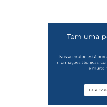
Tem uma p
- Nossa equipe está pron
informações técnicas, co
e muito 
Fale Con