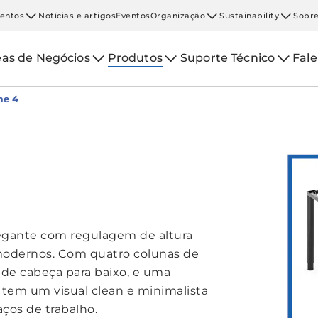
entos
Notícias e artigos
Eventos
Organização
Sustainability
Sobre
eas de Negócios
Produtos
Suporte Técnico
Fal
me 4
egante com regulagem de altura
 modernos. Com quatro colunas de
 de cabeça para baixo, e uma
 tem um visual clean e minimalista
os de trabalho.