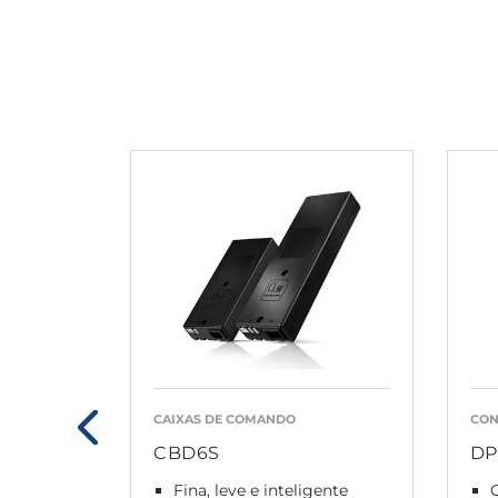
CAIXAS DE COMANDO
CON
CBD6S
DP
Fina, leve e inteligente