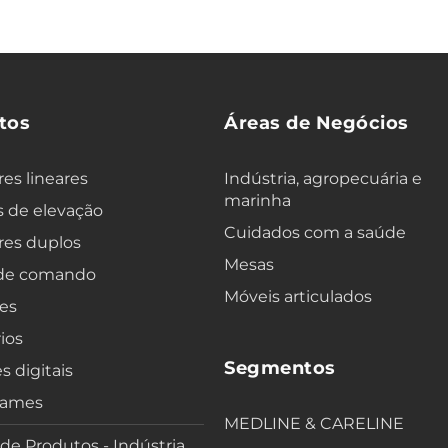
tos
Áreas de Negócios
es lineares
Indústria, agropecuária e
marinha
 de elevação
Cuidados com a saúde
res duplos
Mesas
 de comando
Móveis articulados
es
ios
Segmentos
s digitais
rames
MEDLINE & CARELINE
 de Produtos - Indústria