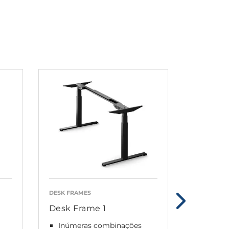
DESK FRAMES
DESK FRAM
Desk Frame 1
Desk Fr
Inúmeras combinações
Coluna