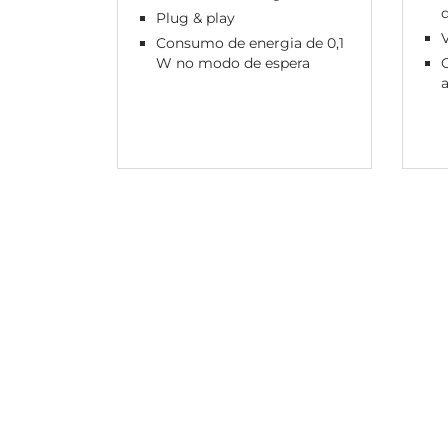
d
Plug & play
V
Consumo de energia de 0,1
W no modo de espera
O