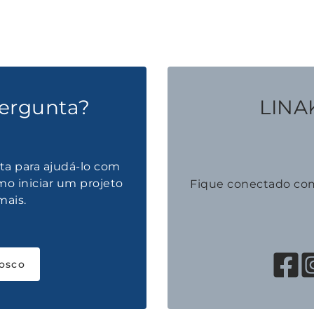
ergunta?
LINAK
ta para ajudá-lo com
mo iniciar um projeto
Fique conectado co
mais.
osco