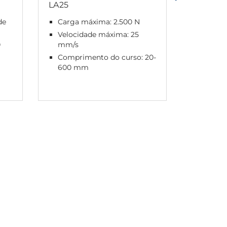
LA25
LA36
de
Carga máxima: 2.500 N
Carga 
Velocidade máxima: 25
Veloci
0
mm/s
mm/s
o
Comprimento do curso: 20-
Compri
600 mm
100-1.