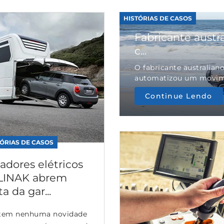
HISTÓRIAS DE CASOS
Fabricante austr
c...
O fabricante australian
automatizou um movimen
Continue Lendo
TÓRIAS DE CASOS
adores elétricos
LINAK abrem
a da gar...
tem nenhuma novidade