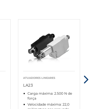
ATUADORES LINEARES
ATUADORES
LA23
LA30
Carga máxima: 2.500 N de
Suporta
força
Veloci
Velocidade máxima: 22,0
mm/s