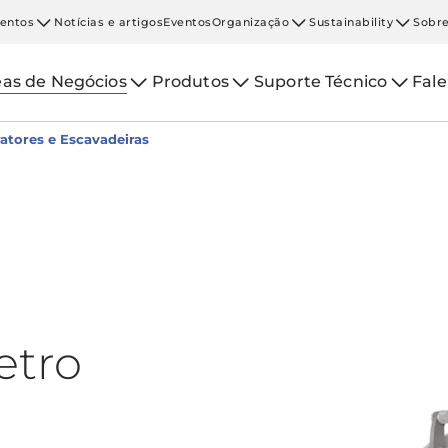
entos
Notícias e artigos
Eventos
Organização
Sustainability
Sobre
eas de Negócios
Produtos
Suporte Técnico
Fal
ratores e Escavadeiras
etro