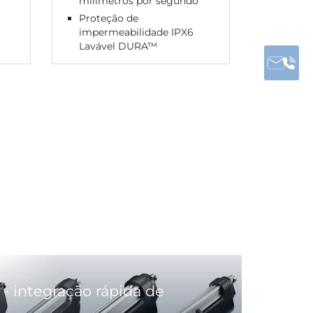
milímetros por segundo
IPX6
Proteção de
impermeabilidade IPX6
Lavável DURA™
 - integração rápida de