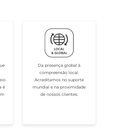
que
Da presença global à
compreensão local.
eio
Acreditamos no suporte
a é
mundial e na proximidade
em
de nossos clientes.