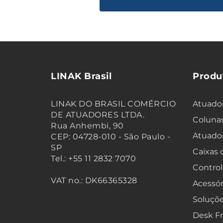
LINAK Brasil
Produ
LINAK DO BRASIL COMÉRCIO
Atuador
DE ATUADORES LTDA.
Colunas
Rua Anhembi, 90
Atuado
CEP: 04728-010 - São Paulo -
SP
Caixas
Tel.: +55 11 2832 7070
Control
VAT no.: DK66365328
Acessór
Soluçõe
Desk F