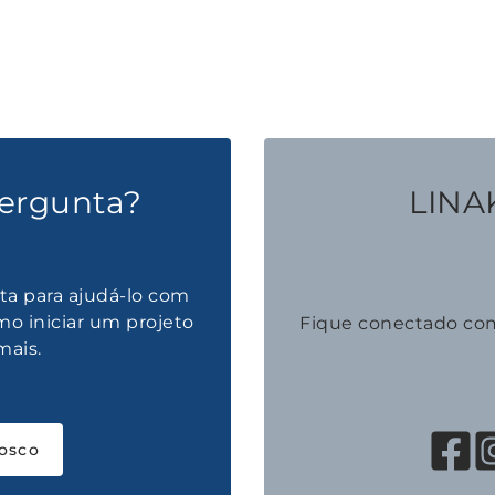
ergunta?
LINAK
ta para ajudá-lo com
mo iniciar um projeto
Fique conectado co
mais.
osco