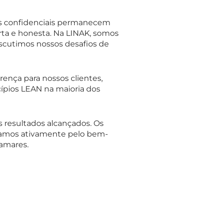
ções confidenciais permanecem
rta e honesta. Na LINAK, somos
iscutimos nossos desafios de
ença para nossos clientes,
ncípios LEAN na maioria dos
s resultados alcançados. Os
ssamos ativamente pelo bem-
tamares.