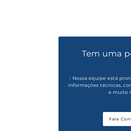
Tem uma p
- Nossa equipe está pron
informações técnicas, co
e muito 
Fale Con