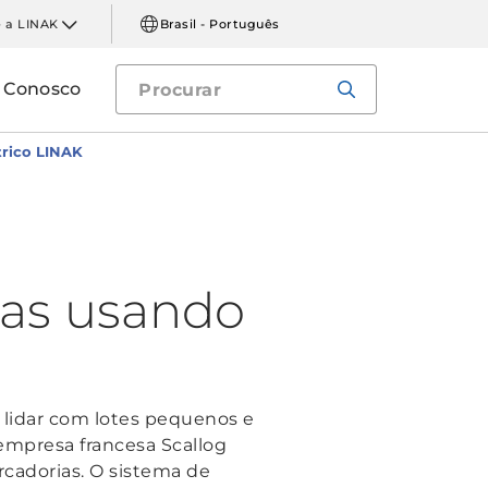
 a LINAK
Brasil - Português
e Conosco
trico LINAK
ras usando
e lidar com lotes pequenos e
empresa francesa Scallog
rcadorias. O sistema de