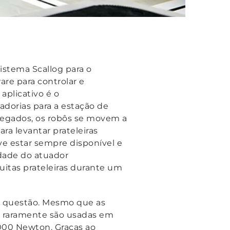
istema Scallog para o
re para controlar e
aplicativo é o
dorias para a estação de
rregados, os robôs se movem a
ra levantar prateleiras
e estar sempre disponível e
idade do atuador
itas prateleiras durante um
de questão. Mesmo que as
as raramente são usadas em
000 Newton. Graças ao