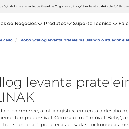
os
Notícias e artigos
Eventos
Organização
Sustentabilidade
Sobre
eas de Negócios
Produtos
Suporte Técnico
Fal
de caso
Robô Scallog levanta prateleiras usando o atuador elé
log levanta pratelei
LINAK
do e-commerce, a intralogística enfrenta o desafio d
enor tempo possível. Com seu robô móvel ‘Boby’, a 
transportar até prateleiras pesadas, incluindo as me