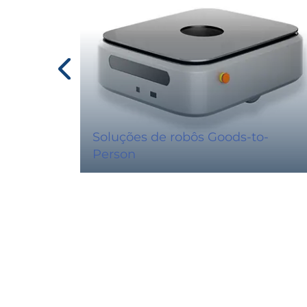
Soluções de robôs Goods-to-
Person