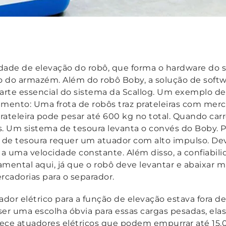
dade de elevação do robô, que forma o hardware do s
do armazém. Além do robô Boby, a solução de softwa
rte essencial do sistema da Scallog. Um exemplo de 
ento: Uma frota de robôs traz prateleiras com merca
rateleira pode pesar até 600 kg no total. Quando ca
. Um sistema de tesoura levanta o convés do Boby. Pa
 de tesoura requer um atuador com alto impulso. Dev
a uma velocidade constante. Além disso, a confiabil
ntal aqui, já que o robô deve levantar e abaixar mu
rcadorias para o separador.
dor elétrico para a função de elevação estava fora 
ser uma escolha óbvia para essas cargas pesadas, el
ece atuadores elétricos que podem empurrar até 15.