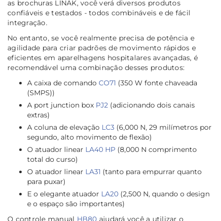
as brochuras LINAK, você verá diversos produtos
confiáveis e testados - todos combináveis e de fácil
integração.
No entanto, se você realmente precisa de potência e
agilidade para criar padrões de movimento rápidos e
eficientes em aparelhagens hospitalares avançadas, é
recomendável uma combinação desses produtos:
A caixa de comando
CO71
(350 W fonte chaveada
(SMPS))
A port junction box
PJ2
(adicionando dois canais
extras)
A coluna de elevação
LC3
(6,000 N, 29 milímetros por
segundo, alto movimento de flexão)
O atuador linear
LA40 HP
(8,000 N comprimento
total do curso)
O atuador linear
LA31
(tanto para empurrar quanto
para puxar)
E o elegante atuador
LA20
(2,500 N, quando o design
e o espaço são importantes)
O controle manual
HB80
ajudará você a utilizar o