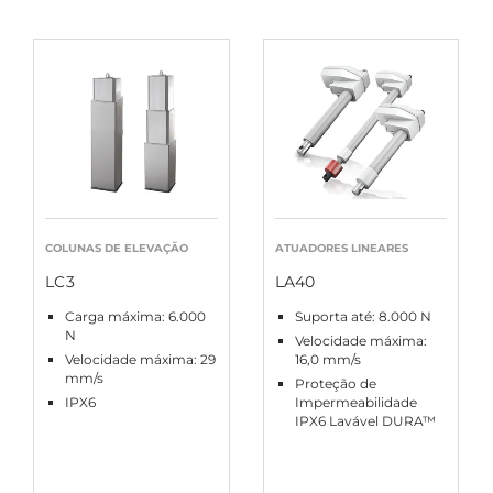
COLUNAS DE ELEVAÇÃO
ATUADORES LINEARES
LC3
LA40
Carga máxima: 6.000
Suporta até: 8.000 N
N
Velocidade máxima:
Velocidade máxima: 29
16,0 mm/s
mm/s
Proteção de
IPX6
Impermeabilidade
IPX6 Lavável DURA™