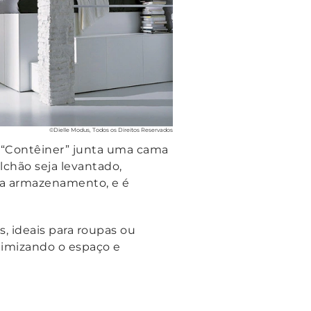
©Dielle Modus, Todos os Direitos Reservados
O “Contêiner” junta uma cama
lchão seja levantado,
ara armazenamento, e é
 ideais para roupas ou
ximizando o espaço e