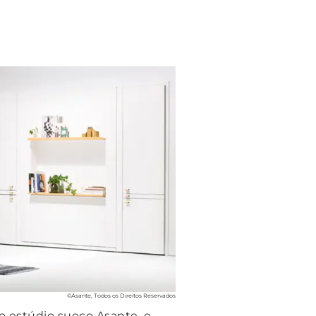
©Asante, Todos os Direitos Reservados
o estúdio sueco Asante, e