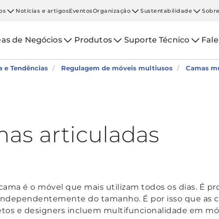
os
Notícias e artigos
Eventos
Organização
Sustentabilidade
Sobre
eas de Negócios
Produtos
Suporte Técnico
Fal
a e Tendências
Regulagem de móveis multiusos
Camas mu
as articuladas
 cama é o móvel que mais utilizam todos os dias. É p
a, independentemente do tamanho. É por isso que 
etos e designers incluem multifuncionalidade em mó