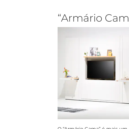
“Armário Cama
O “Armário Cama” é mais um e