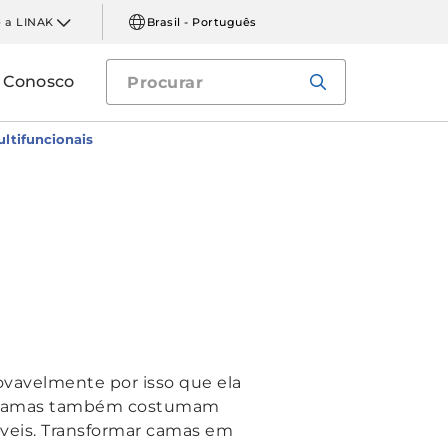
 a LINAK
Brasil - Português
e Conosco
ltifuncionais
rovavelmente por isso que ela
as camas também costumam
veis. Transformar camas em