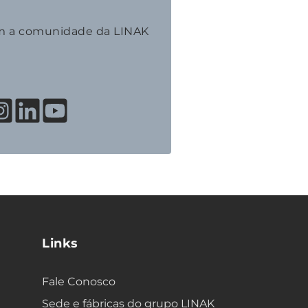
m a comunidade da LINAK
Links
Fale Conosco
Sede e fábricas do grupo LINAK