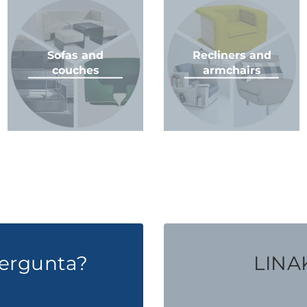
Sofas and
Recliners and
couches
armchairs
ergunta?
LINAK