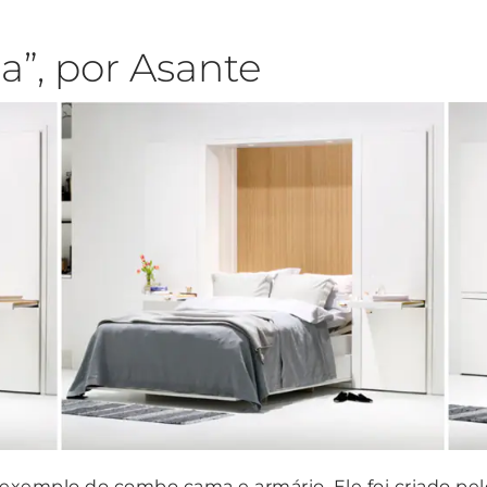
”, por Asante
xemplo do combo cama e armário. Ele foi criado pel