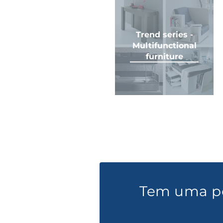
Trend series -
Multifunctional
furniture
Tem uma p