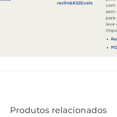
com 
sem 
para
leve
impo
Re
P
Produtos relacionados