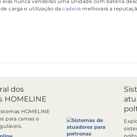
a que elas nunca venderão uma unidade com bateria de
e carga e utilização da
cadeira
melhorará a reputaçã
ral dos
Sis
os HOMELINE
atu
pol
 sistemas HOMELINE
os para camas e
Expl
guláveis.
sist
poltr
nline