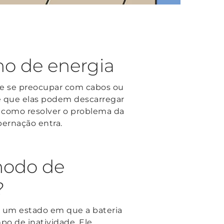
o de energia
que se preocupar com cabos ou
 é que elas podem descarregar
s como resolver o problema da
bernação entra.
modo de
?
 um estado em que a bateria
po de inatividade. Ele