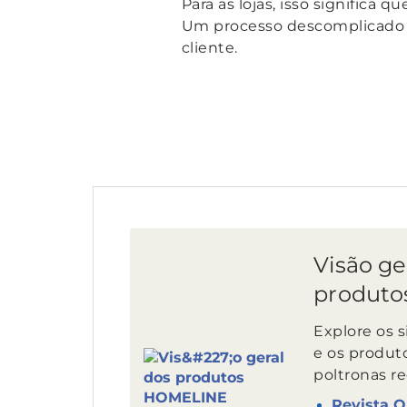
Para as lojas, isso signific
Um processo descomplicado d
cliente.
Visão ge
produt
Explore os
e os produt
poltronas re
Revista O