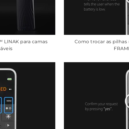
™ LINAK para camas
Como trocar as pilha
láveis
FRAM