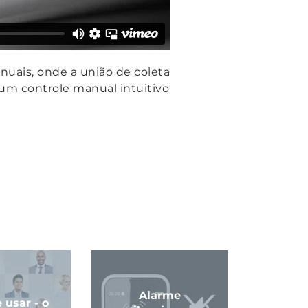
uais, onde a união de
coleta
um controle manual intuitivo
Alarme
e usar - o