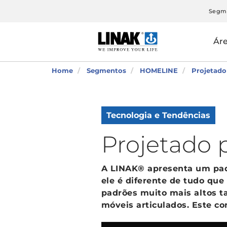
Segm
Ár
Home
Segmentos
HOMELINE
Projetad
Tecnologia e Tendências
Projetado
A LINAK® apresenta um pad
ele é diferente de tudo qu
padrões muito mais altos ta
móveis articulados. Este c