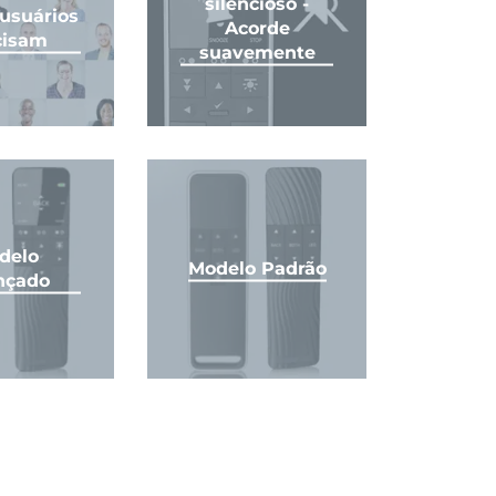
silencioso -
usuários
Acorde
cisam
suavemente
delo
Modelo Padrão
nçado