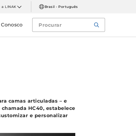
 a LINAK
Brasil - Português
e Conosco
a camas articuladas – e
s, chamada HC40, estabelece
customizar e personalizar