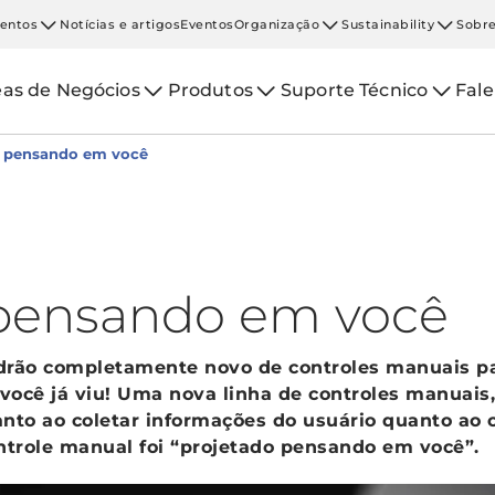
entos
Notícias e artigos
Eventos
Organização
Sustainability
Sobre
eas de Negócios
Produtos
Suporte Técnico
Fal
o pensando em você
 pensando em você
rão completamente novo de controles manuais par
e você já viu! Uma nova linha de controles manuai
nto ao coletar informações do usuário quanto ao 
ontrole manual foi “projetado pensando em você”.