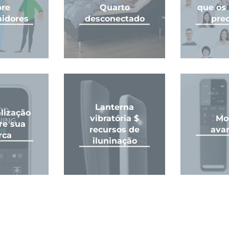
bre
Quarto
que os 
idores
desconectado
pre
Lanterna
lização
vibratória $
Mo
re sua
recursos de
ava
rca
iluninação