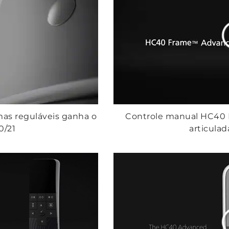
as reguláveis ganha o
Controle manual HC40
0/21
articulad