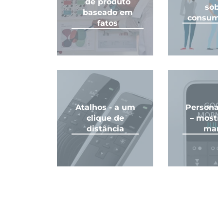
de produto
so
baseado em
consum
fatos
Atalhos - a um
Persona
clique de
– most
distância
ma