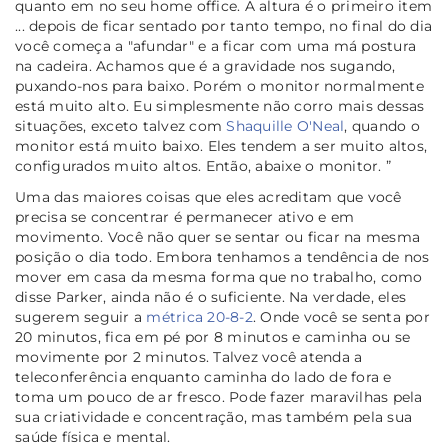
quanto em no seu home office. A altura é o primeiro item
... depois de ficar sentado por tanto tempo, no final do dia
você começa a "afundar" e a ficar com uma má postura
na cadeira. Achamos que é a gravidade nos sugando,
puxando-nos para baixo. Porém o monitor normalmente
está muito alto. Eu simplesmente não corro mais dessas
situações, exceto talvez com
Shaquille O'Neal
, quando o
monitor está muito baixo. Eles tendem a ser muito altos,
configurados muito altos. Então, abaixe o monitor. ”
Uma das maiores coisas que eles acreditam que você
precisa se concentrar é permanecer ativo e em
movimento. Você não quer se sentar ou ficar na mesma
posição o dia todo. Embora tenhamos a tendência de nos
mover em casa da mesma forma que no trabalho, como
disse Parker, ainda não é o suficiente. Na verdade, eles
sugerem seguir a
métrica 20-8-2
. Onde você se senta por
20 minutos, fica em pé por 8 minutos e caminha ou se
movimente por 2 minutos. Talvez você atenda a
teleconferência enquanto caminha do lado de fora e
toma um pouco de ar fresco. Pode fazer maravilhas pela
sua criatividade e concentração, mas também pela sua
saúde física e mental.