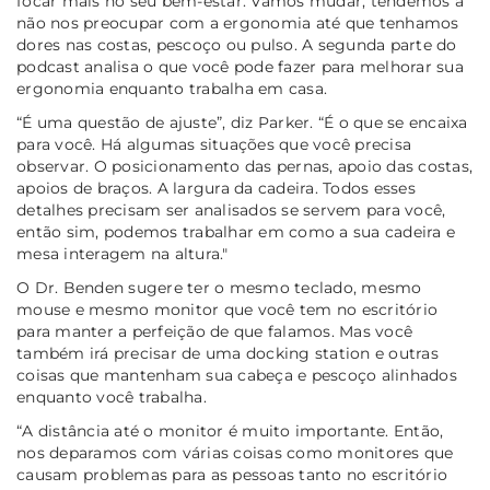
focar mais no seu bem-estar. Vamos mudar, tendemos a
não nos preocupar com a ergonomia até que tenhamos
dores nas costas, pescoço ou pulso. A segunda parte do
podcast analisa o que você pode fazer para melhorar sua
ergonomia enquanto trabalha em casa.
“É uma questão de ajuste”
, diz Parker.
“É o que se encaixa
para você. Há algumas situações que você precisa
observar. O posicionamento das pernas, apoio das costas,
apoios de braços. A largura da cadeira. Todos esses
detalhes precisam ser analisados se servem para você,
então sim, podemos trabalhar em como a sua cadeira e
mesa interagem na altura."
O Dr. Benden sugere ter o mesmo teclado, mesmo
mouse e mesmo monitor que você tem no escritório
para manter a perfeição de que falamos. Mas você
também irá precisar de uma docking station e outras
coisas que mantenham sua cabeça e pescoço alinhados
enquanto você trabalha.
“A distância até o monitor é muito importante. Então,
nos deparamos com várias coisas como monitores que
causam problemas para as pessoas tanto no escritório