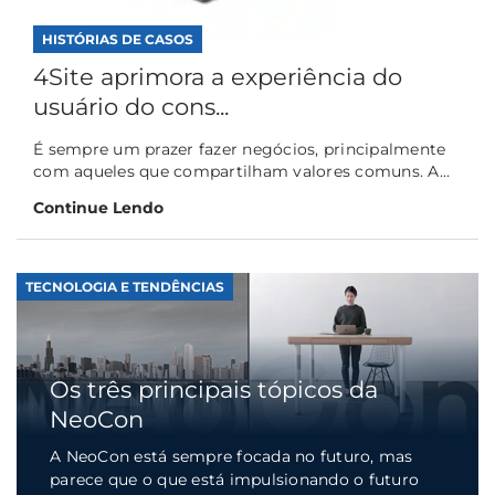
HISTÓRIAS DE CASOS
4Site aprimora a experiência do
usuário do cons...
É sempre um prazer fazer negócios, principalmente
com aqueles que compartilham valores comuns. A...
Continue Lendo
TECNOLOGIA E TENDÊNCIAS
Os três principais tópicos da
NeoCon
A NeoCon está sempre focada no futuro, mas
parece que o que está impulsionando o futuro