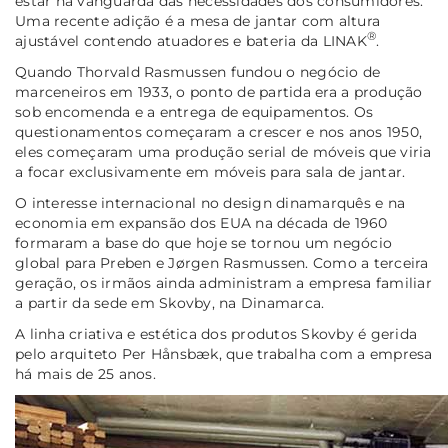
estar na vanguarda das necessidades dos consumidores.
Uma recente adição é a mesa de jantar com altura
®
ajustável contendo atuadores e bateria da LINAK
.
Quando Thorvald Rasmussen fundou o negócio de
marceneiros em 1933, o ponto de partida era a produção
sob encomenda e a entrega de equipamentos. Os
questionamentos começaram a crescer e nos anos 1950,
eles começaram uma produção serial de móveis que viria
a focar exclusivamente em móveis para sala de jantar.
O interesse internacional no design dinamarquês e na
economia em expansão dos EUA na década de 1960
formaram a base do que hoje se tornou um negócio
global para Preben e Jørgen Rasmussen. Como a terceira
geração, os irmãos ainda administram a empresa familiar
a partir da sede em Skovby, na Dinamarca.
A linha criativa e estética dos produtos Skovby é gerida
pelo arquiteto Per Hånsbæk, que trabalha com a empresa
há mais de 25 anos.