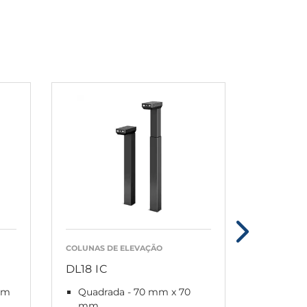
COLUNAS DE ELEVAÇÃO
COLUNAS D
DL18 IC
DL21 IC
 mm
Quadrada - 70 mm x 70
Retang
mm