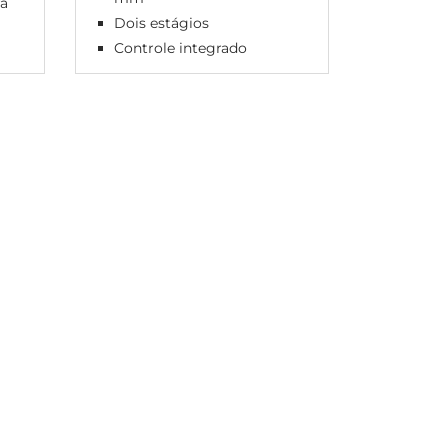
ra
Três es
Dois estágios
Contro
Controle integrado