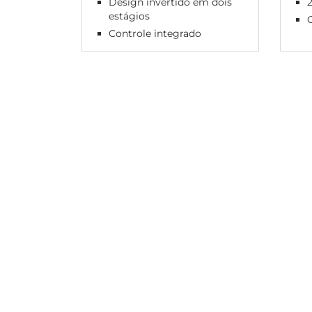
Design invertido em dois
2
estágios
C
Controle integrado