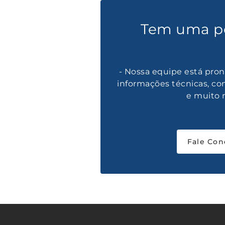
Tem uma p
- Nossa equipe está pron
informações técnicas, co
e muito 
Fale Con