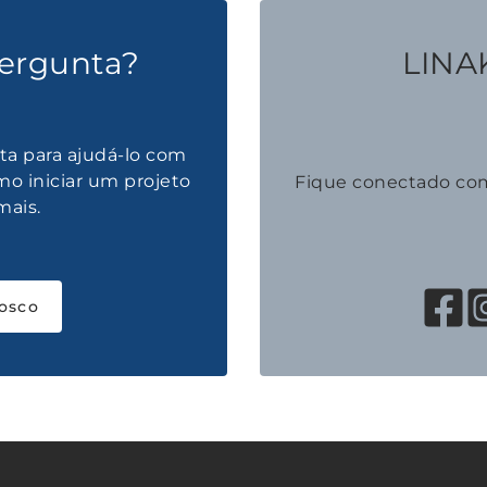
ergunta?
LINAK
ta para ajudá-lo com
mo iniciar um projeto
Fique conectado co
mais.
osco