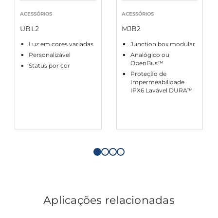
ACESSÓRIOS
ACESSÓRIOS
UBL2
MJB2
Luz em cores variadas
Junction box modular
Personalizável
Analógico ou
OpenBus™
Status por cor
Proteção de
Impermeabilidade
IPX6 Lavável DURA™
Aplicações relacionadas