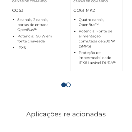
CAIXAS DE COMANDO
CAIXAS DE COMANDO
CO53
CO61 MK2
5 canais, 2 canais,
Quatro canais,
portas de entrada
OpenBus™
OpenBus™
Potência: Fonte de
Potência: 190 W em
alimentação
fonte chaveada
comutada de 200 W
(SMPS)
IPX6
Proteção de
impermeabilidade
IPX6 Lavável DURA™
Aplicações relacionadas