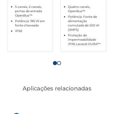
5 canais, 2 canais,
Quatro canais,
portas de entrada
OpenBus™
OpenBus™
Potência: Fonte de
Potência: 190 W em
alimentação
fonte chaveada
comutada de 200 W
(SMPS)
IPX6
Proteção de
impermeabilidade
IPX6 Lavável DURA™
Aplicações relacionadas