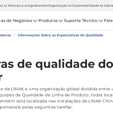
os
Notícias e artigos
Eventos
Organização
Sustentabilidade
Sobre
eas de Negócios
Produtos
Suporte Técnico
Fal
edores
Informações Sobre as Expectativas de Qualidade
vas de qualidade d
r
 da LINAK é uma organização global dividida entre
uipes de Qualidade de Linha de Produto, todas local
ambém está localizada nas instalações da LINAK Chin
sponsáveis pelas seguintes tarefas: