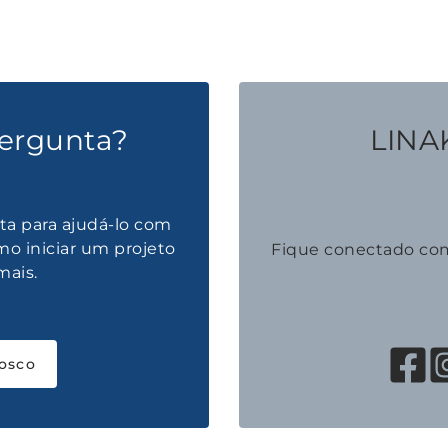
ergunta?
LINAK
ta para ajudá-lo com
mo iniciar um projeto
Fique conectado co
mais.
osco