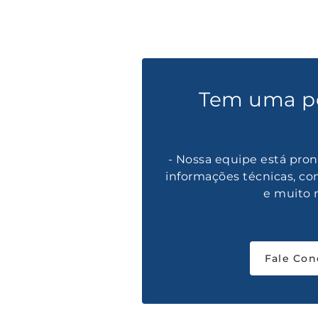
Tem uma p
- Nossa equipe está pron
informações técnicas, co
e muito 
Fale Con