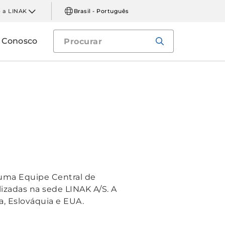
 a LINAK
Brasil - Português
e Conosco
o
 uma Equipe Central de
izadas na sede LINAK A/S. A
a, Eslováquia e EUA.