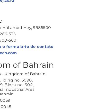
j.co.id
D
iv HaLamed Hey, 9985500
2266-535
9900-560
a o formulário de contato
tech.com
m of Bahrain
 - Kingdom of Bahrain
uilding no. 3098,
9, Block no. 604,
ra Industrial Area
Bahrain
80059
910045