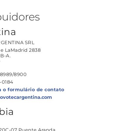
buidores
ina
GENTINA SRL
 de LaMadrid 2838
-B-A.
D
3-8989/8900
2-0184
a o formulário de contato
novotecargentina.com
bia
 20C-07 Puente Aranda