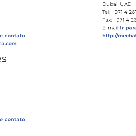
Dubai, UAE
Tel: +971 4 26
Fax: +971 4 2
E-mail
Ir par
de contato
http://mecha
ica.com
es
de contato