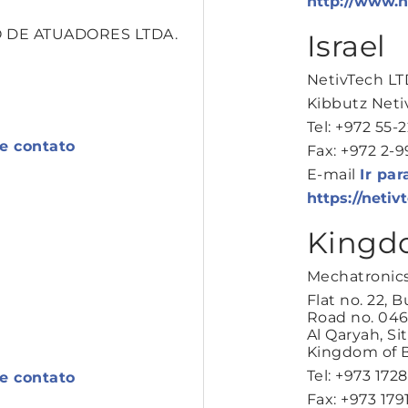
http://www.he
 DE ATUADORES LTDA.
Israel
NetivTech LT
Kibbutz Net
Tel: +972 55-
de contato
Fax: +972 2-
E-mail
Ir par
https://netiv
Kingdo
Mechatronics
Flat no. 22, B
Road no. 046
Al Qaryah, Sit
Kingdom of 
Tel: +973 172
de contato
Fax: +973 17