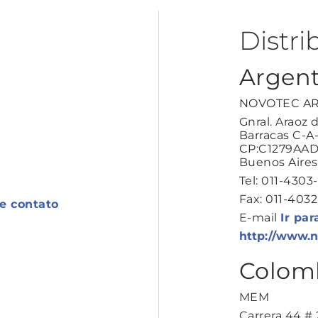
Distri
Argent
NOVOTEC AR
Gnral. Araoz
Barracas C-A
CP:C1279AA
Buenos Aires
Tel: 011-430
Fax: 011-403
de contato
E-mail
Ir par
http://www.
Colom
MEM
Carrera 44 #