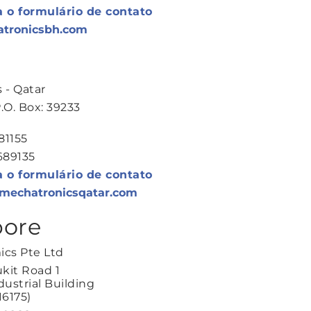
a o formulário de contato
atronicsbh.com
 - Qatar
.O. Box: 39233
81155
689135
a o formulário de contato
.mechatronicsqatar.com
pore
cs Pte Ltd
ukit Road 1
ustrial Building
16175)