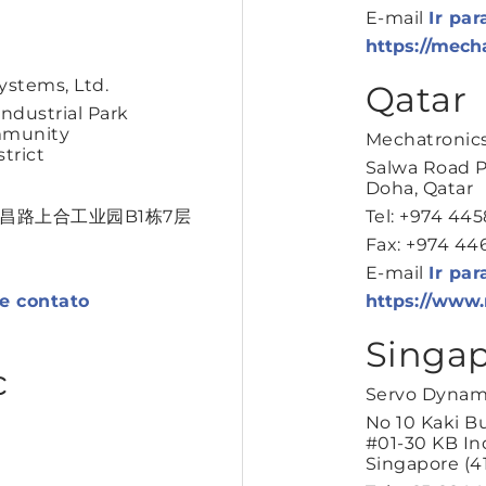
E-mail
Ir par
https://mech
ystems, Ltd.
Qatar
Industrial Park
mmunity
Mechatronics
trict
Salwa Road P
Doha, Qatar
昌路上合工业园B1栋7层
Tel: +974 445
Fax: +974 44
E-mail
Ir par
de contato
https://www
Singa
c
Servo Dynami
No 10 Kaki B
#01-30 KB Ind
Singapore (4