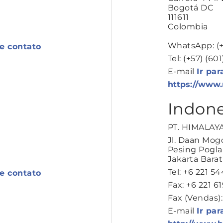
Bogotá DC
111611
Colombia
WhatsApp: (+
de contato
Tel: (+57) (60
E-mail
Ir par
https://www.
Indone
PT. HIMALAY
Jl. Daan Mogo
Pesing Pogla
Jakarta Barat
Tel: +6 221 5
de contato
Fax: +6 221 6
Fax (Vendas):
E-mail
Ir par