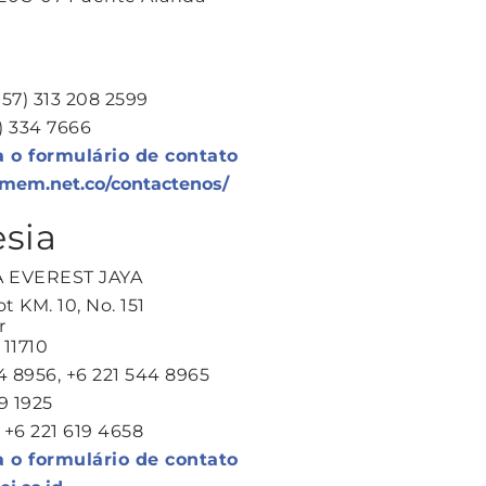
57) 313 208 2599
1) 334 7666
a o formulário de contato
mem.net.co/contactenos/
sia
A EVEREST JAYA
t KM. 10, No. 151
r
 11710
44 8956, +6 221 544 8965
19 1925
 +6 221 619 4658
a o formulário de contato