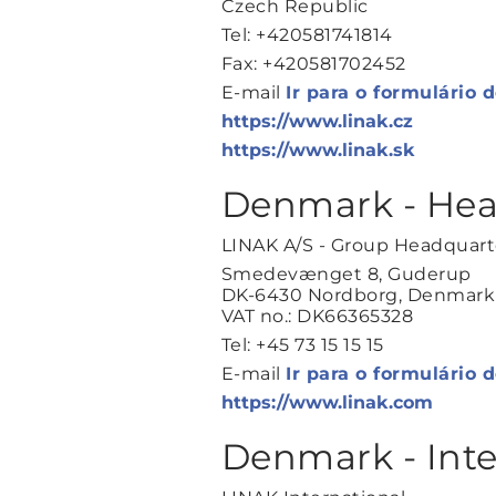
Czech Republic
Tel: +420581741814
Fax: +420581702452
E-mail
Ir para o formulário 
https://www.linak.cz
https://www.linak.sk
Denmark - Hea
LINAK A/S - Group Headquart
Smedevænget 8, Guderup
DK-6430 Nordborg, Denmark
VAT no.: DK66365328
Tel: +45 73 15 15 15
E-mail
Ir para o formulário 
https://www.linak.com
Denmark - Inte