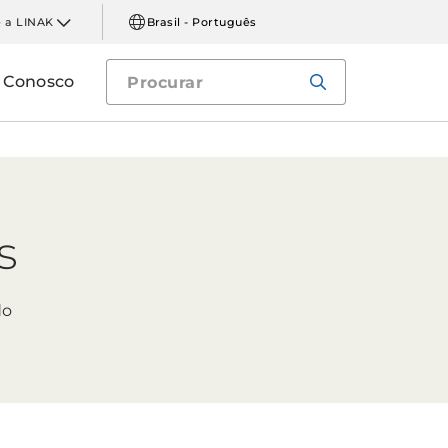
 a LINAK
Brasil - Português
e Conosco
s
do