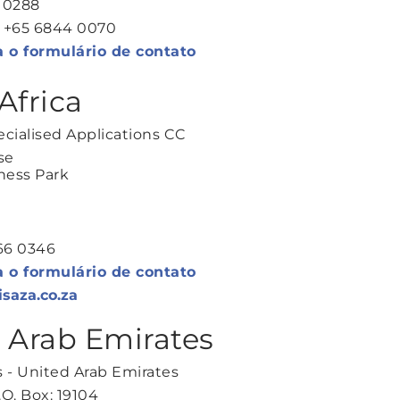
4 0288
: +65 6844 0070
a o formulário de contato
Africa
ecialised Applications CC
se
ness Park
466 0346
a o formulário de contato
isaza.co.za
 Arab Emirates
 - United Arab Emirates
O. Box: 19104