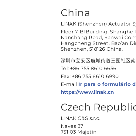
China
LINAK (Shenzhen) Actuator S
Floor 7, B1Building, Shanghe 
Nanchang Road, Sanwei Co
Hangcheng Street, Bao’an Dis
Shenzhen, 518126 China.
深圳市宝安区航城街道三围社区南
Tel: +86 755 8610 6656
Fax: +86 755 8610 6990
E-mail
Ir para o formulário 
https://www.linak.cn
Czech Republi
LINAK C&S s.r.o.
Naves 37
751 03 Majetin