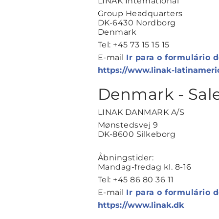
LINAK International
Group Headquarters
DK-6430 Nordborg
Denmark
Tel: +45 73 15 15 15
E-mail
Ir para o formulário 
https://www.linak-latinamer
Denmark - Sal
LINAK DANMARK A/S
Mønstedsvej 9
DK-8600 Silkeborg
Åbningstider:
Mandag-fredag kl. 8-16
Tel: +45 86 80 36 11
E-mail
Ir para o formulário 
https://www.linak.dk