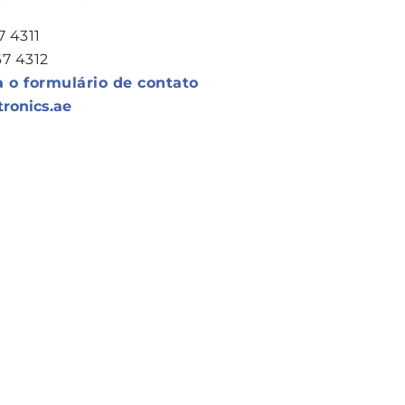
7 4311
67 4312
a o formulário de contato
tronics.ae