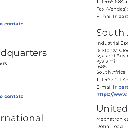
Tel: +65 684
Fax (Vendas)
E-mail
Ir par
de contato
South 
Industrial Sp
dquarters
15 Monza Clo
Kyalami Busi
Kyalami
ers
1685
South Africa
Tel: +27 011 
E-mail
Ir par
https://www.
de contato
United
rnational
Mechatronics
Doha Road P.