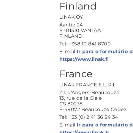
Finland
LINAK OY
Äyritie 24
FI-01510 VANTAA
FINLAND
Tel: +358 10 841 8700
E-mail
Ir para o formulário 
https://www.linak.fi
France
LINAK FRANCE E.U.R.L
Z.I. d'Angers-Beaucouzé
13, rue de la Claie
CS 80238
F-49072 Beaucouzé Cedex
Tel: +33 (0) 2 41 36 34 34
E-mail
Ir para o formulário 
https://www.linak.fr