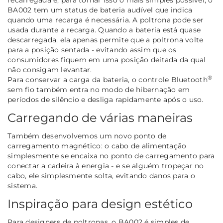
recarregada e, para tornar isso o mais simples possível, o
BA002 tem um status de bateria audível que indica
quando uma recarga é necessária. A poltrona pode ser
usada durante a recarga. Quando a bateria está quase
descarregada, ela apenas permite que a poltrona volte
para a posição sentada - evitando assim que os
consumidores fiquem em uma posição deitada da qual
não consigam levantar.
®
Para conservar a carga da bateria, o controle Bluetooth
sem fio também entra no modo de hibernação em
períodos de silêncio e desliga rapidamente após o uso.
Carregando de várias maneiras
Também desenvolvemos um novo ponto de
carregamento magnético: o cabo de alimentação
simplesmente se encaixa no ponto de carregamento para
conectar a cadeira à energia - e se alguém tropeçar no
cabo, ele simplesmente solta, evitando danos para o
sistema.
Inspiração para design estético
Para designers de poltronas, o BA002 é simples de