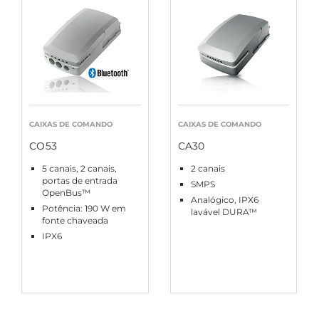
CAIXAS DE COMANDO
CAIXAS DE COMANDO
CO53
CA30
5 canais, 2 canais,
2 canais
portas de entrada
SMPS
OpenBus™
Analógico, IPX6
Potência: 190 W em
lavável DURA™
fonte chaveada
IPX6