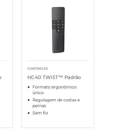
CONTROLES
o
HC40 TWIST™ Padrão
Formato ergonômico
único
Regulagem de costas e
pernas
Sem fio