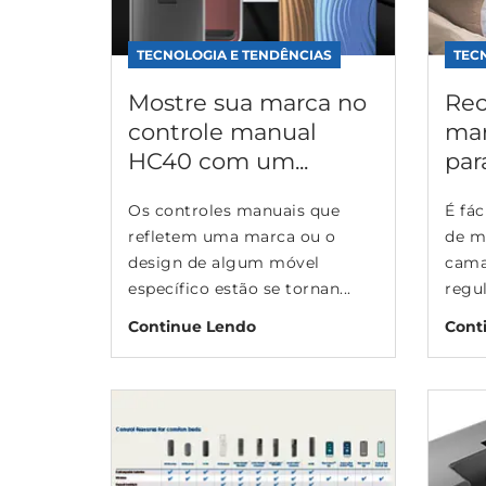
TECNOLOGIA E TENDÊNCIAS
TEC
Mostre sua marca no
Rec
controle manual
mar
HC40 com um...
par
Os controles manuais que
É fác
refletem uma marca ou o
de m
design de algum móvel
camas
específico estão se tornan...
regul
Continue Lendo
Cont