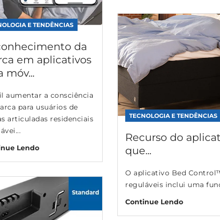
NOLOGIA E TENDÊNCIAS
onhecimento da
ca em aplicativos
a móv...
il aumentar a consciência
arca para usuários de
TECNOLOGIA E TENDÊNCIAS
 articuladas residenciais
ávei...
Recurso do aplica
inue Lendo
que...
O aplicativo Bed Control
reguláveis inclui uma fun
Continue Lendo