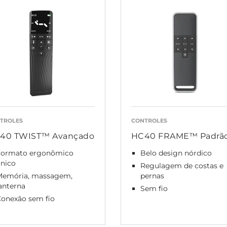
TROLES
CONTROLES
40 TWIST™ Avançado
HC40 FRAME™ Padrã
Formato ergonômico
Belo design nórdico
único
Regulagem de costas e
Memória, massagem,
pernas
anterna
Sem fio
onexão sem fio