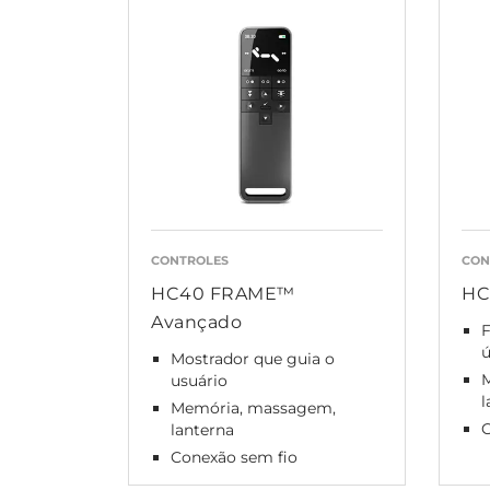
CONTROLES
CON
HC40 FRAME™
HC
Avançado
Mostrador que guia o
usuário
l
Memória, massagem,
C
lanterna
Conexão sem fio