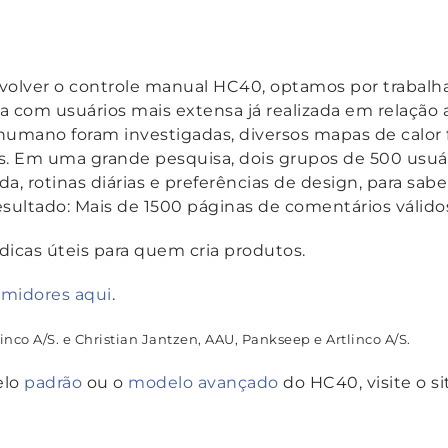
lver o controle manual HC40, optamos por trabalh
isa com usuários mais extensa já realizada em relaçã
mano foram investigadas, diversos mapas de calor fo
os. Em uma grande pesquisa, dois grupos de 500 usuá
a, rotinas diárias e preferências de design, para sab
esultado: Mais de 1500 páginas de comentários válido
icas úteis para quem cria produtos.
umidores aqui
.
inco A/S. e Christian Jantzen, AAU, Pankseep e Artlinco A/S.
elo
padrão
ou o
modelo avançado
do HC40, visite o si