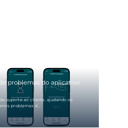
de problemas do aplicativo
e suporte ao cliente, ajudando os
enos problemas d...