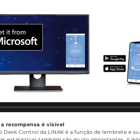
a recompensa é visível
vo Desk Control da LINAK é a função de lembrete e sua
 as estatísticas também são muito importantes. A inte