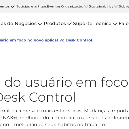
entos
Notícias e artigos
Eventos
Organização
Sustainability
Sobre
eas de Negócios
Produtos
Suporte Técnico
Fal
uário em foco no novo aplicativo Desk Control
as do usuário em foc
Desk Control
tomática à mesa e mais estatísticas. Mudanças import
LINAK®, melhorando a maneira dos usuários definirem 
rio – melhorando seus hábitos no trabalho.