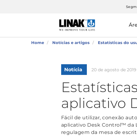
Segm
Ár
Home
Notícias e artigos
Estatísticas do us
Notícia
20 de agosto de 2019
Estatístic
aplicativo 
Fácil de utilizar, conexão au
aplicativo Desk Control™ da 
regulagem da mesa de escritó