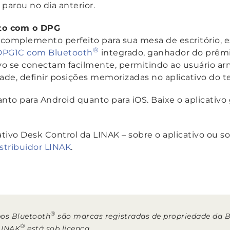
parou no dia anterior.
nto com o DPG
 complemento perfeito para sua mesa de escritório, e
®
 DPG1C com Bluetooth
integrado, ganhador do prêmi
ivo se conectam facilmente, permitindo ao usuário a
ade, definir posições memorizadas no aplicativo do tel
tanto para Android quanto para iOS. Baixe o aplicativ
ativo Desk Control da LINAK – sobre o aplicativo ou 
stribuidor LINAK
.
®
pos Bluetooth
são marcas registradas de propriedade da Bl
®
 LINAK
está sob licença.