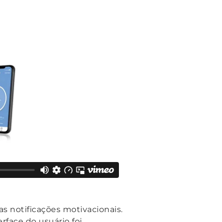
s notificações motivacionais.
rface do usuário foi