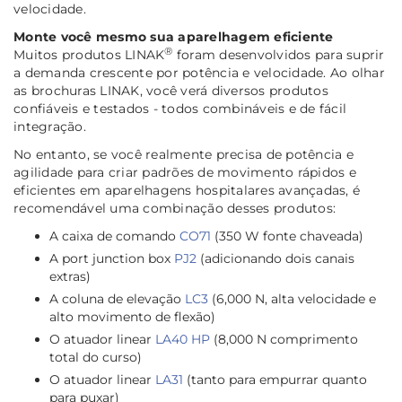
velocidade.
Monte você mesmo sua aparelhagem eficiente
®
Muitos produtos LINAK
foram desenvolvidos para suprir
a demanda crescente por potência e velocidade. Ao olhar
as brochuras LINAK, você verá diversos produtos
confiáveis e testados - todos combináveis e de fácil
integração.
No entanto, se você realmente precisa de potência e
agilidade para criar padrões de movimento rápidos e
eficientes em aparelhagens hospitalares avançadas, é
recomendável uma combinação desses produtos:
A caixa de comando
CO71
(350 W fonte chaveada)
A port junction box
PJ2
(adicionando dois canais
extras)
A coluna de elevação
LC3
(6,000 N, alta velocidade e
alto movimento de flexão)
O atuador linear
LA40 HP
(8,000 N comprimento
total do curso)
O atuador linear
LA31
(tanto para empurrar quanto
para puxar)