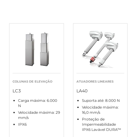
COLUNAS DE ELEVAÇÃO
ATUADORES LINEARES
LC3
LA40
Carga máxima: 6.000
Suporta até: 8.000 N
N
Velocidade máxima:
Velocidade máxima: 29
16,0 mm/s
mm/s
Proteção de
IPX6
Impermeabilidade
IPX6 Lavável DURA™