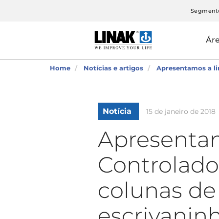
Segment
Ár
Home
Notícias e artigos
Apresentamos a li
Notícia
15 de janeiro de 2018
Apresenta
Controlado
colunas de 
escrivanin