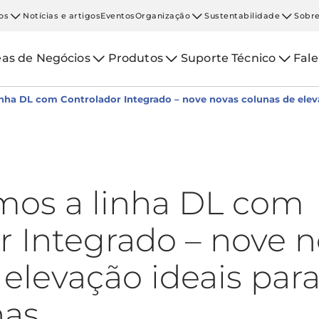
os
Notícias e artigos
Eventos
Organização
Sustentabilidade
Sobre
eas de Negócios
Produtos
Suporte Técnico
Fal
nha DL com Controlador Integrado – nove novas colunas de eleva
mos a linha DL com
r Integrado – nove 
elevação ideais par
has