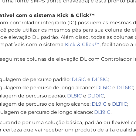
 uma fonte SMPS (fonte chaveada) e está pronto para
ível com o sistema Kick & Click™
com controlador integrado (IC) possuem as mesmas 
ocê pode utilizar os mesmos pés para sua coluna de 
 de elevação DL padrão. Além disso, todas as coluna
ompatíveis com o sistema
Kick & Click™
, facilitando
seguintes colunas de elevação DL com Controlador I
egulagem de percurso padrão:
DL5IC
e
DL15IC
;
gulagem de percurso de longo alcance:
DL6IC
e
DL16IC
;
lagem de percurso padrão:
DL8IC
e
DL10IC
;
lagem de percurso de longo alcance:
DL9IC
e
DL11IC
;
ulagem de percurso de longo alcance:
DL19IC
.
curando por uma solução básica, padrão ou flexível 
er certeza que vai receber um produto de alta quali