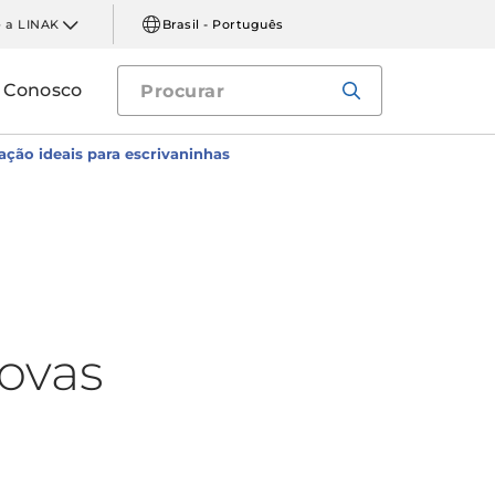
 a LINAK
Brasil - Português
e Conosco
ção ideais para escrivaninhas
novas
a