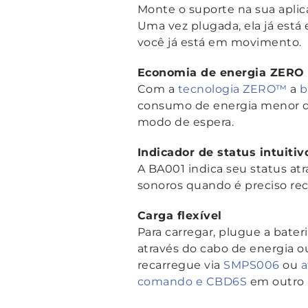
Monte o suporte na sua aplica
Uma vez plugada, ela já est
você já está em movimento.
Economia de energia ZERO
Com a
tecnologia ZERO™
a
b
consumo de energia menor 
modo de espera.
Indicador de status intuitiv
A BA001 indica seu status atr
sonoros quando é preciso rec
Carga flexível
Para carregar, plugue a bate
através do cabo de energia ou
recarregue via
SMPS006
ou
a
comando e CBD6S
em outro l