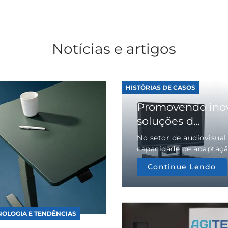
Notícias e artigos
HISTÓRIAS DE CASOS
Promovendo ino
soluções d...
No setor de audiovisual
capacidade de adaptaçã
Continue Lendo
NOLOGIA E TENDÊNCIAS