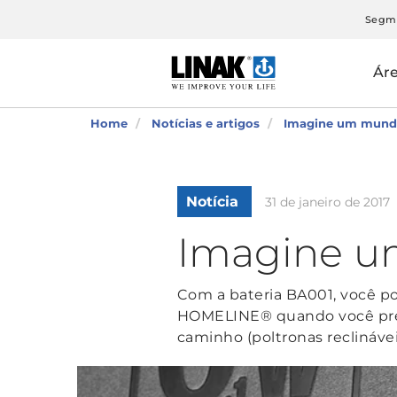
Segm
Ár
Home
Notícias e artigos
Imagine um mund
Notícia
31 de janeiro de 2017
Imagine u
Com a bateria BA001, você po
HOMELINE® quando você prec
caminho (poltronas reclinávei