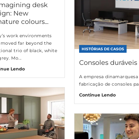
magining desk
ign: New
nature colours...
y’s work environments
 moved far beyond the
HISTÓRIAS DE CASOS
tional trio of black, white
rey. Mo...
Consoles duráveis d
inue Lendo
A empresa dinamarquesa 
fabricação de consoles par
Continue Lendo