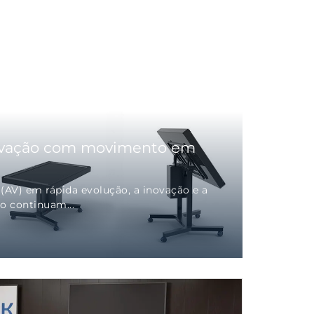
vação com movimento em
 (AV) em rápida evolução, a inovação e a
o continuam...