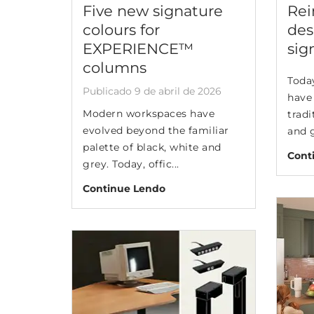
Five new signature
Rei
colours for
des
EXPERIENCE™
sig
columns
Toda
Publicado 9 de abril de 2026
have
Modern workspaces have
tradi
evolved beyond the familiar
and g
palette of black, white and
Cont
grey. Today, offic...
Continue Lendo