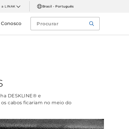
 a LINAK
Brasil - Português
e Conosco
s
linha DESKLINE® e
s cabos ficariam no meio do