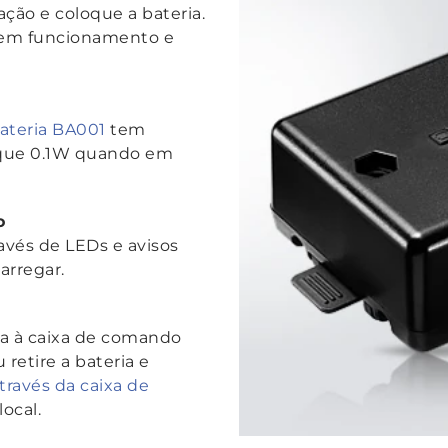
ção e coloque a bateria.
á em funcionamento e
ateria BA001
tem
que 0.1W quando em
o
avés de LEDs e avisos
arregar.
ria à caixa de comando
 retire a bateria e
través da caixa de
ocal.