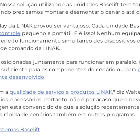
Nossa solução utilizando as unidades Baselift tem t
quando precisamos montar e desmontar o cenário 
ay da LINAK provou ser vantajoso. Cada unidade Basel
controle
pequeno e portátil. E é isso! Nenhum equipa
perfeito funcionamento simultâneo dos dispositivos d
a de comando da LINAK.
 posicionadas juntamente para funcionar em paralelo.
ue suficiente para os componentes do cenário ou para
nte desenvolvido
.
om a
qualidade de serviço e produtos LINAK
," diz Wal
ios e acessórios. Portanto, não é por acaso que o nov
en está convencido de que a solução recentemente
ais rápida de cenários também em outros programas.
istemas Baselift
.