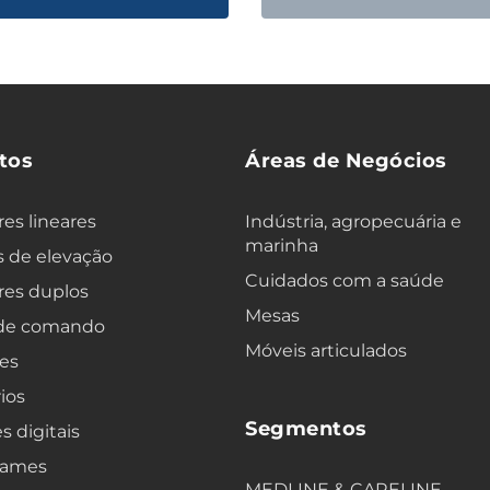
tos
Áreas de Negócios
es lineares
Indústria, agropecuária e
marinha
 de elevação
Cuidados com a saúde
res duplos
Mesas
 de comando
Móveis articulados
es
ios
Segmentos
s digitais
rames
MEDLINE & CARELINE