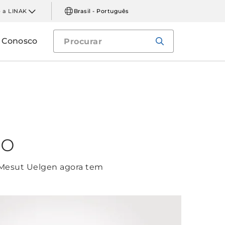
 a LINAK
Brasil - Português
e Conosco
co
. Mesut Uelgen agora tem