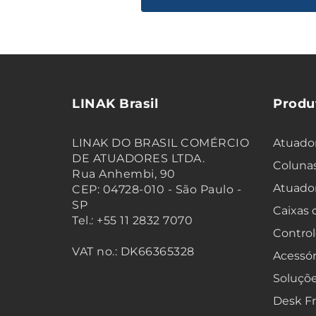
LINAK Brasil
Produ
LINAK DO BRASIL COMÉRCIO
Atuador
DE ATUADORES LTDA.
Colunas
Rua Anhembi, 90
Atuado
CEP: 04728-010 - São Paulo -
SP
Caixas
Tel.: +55 11 2832 7070
Control
VAT no.: DK66365328
Acessór
Soluçõe
Desk F