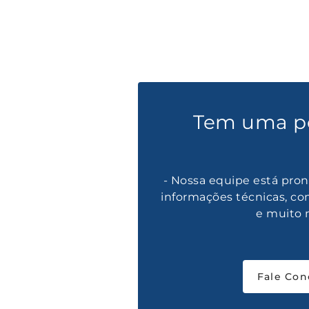
Tem uma p
- Nossa equipe está pron
informações técnicas, co
e muito 
Fale Con