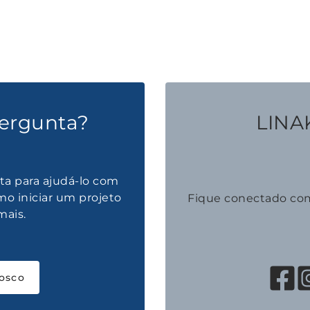
ergunta?
LINAK
ta para ajudá-lo com
mo iniciar um projeto
Fique conectado co
mais.
osco