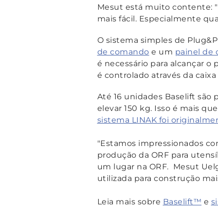
Mesut está muito contente: "
mais fácil. Especialmente 
O sistema simples de Plug&Pl
de comando
e um
painel de 
é necessário para alcançar o 
é controlado através da caix
Até 16 unidades Baselift são
elevar 150 kg. Isso é mais q
sistema LINAK foi originalme
"Estamos impressionados c
produção da ORF para utensíl
um lugar na ORF. Mesut Uelg
utilizada para construção m
Leia mais sobre
Baselift™
e
s