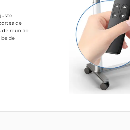
juste
portes de
s de reunião,
dios de