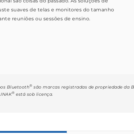
nal são coisas do passado. As soluções de
uste suaves de telas e monitores do tamanho
ante reuniões ou sessões de ensino.
®
pos Bluetooth
são marcas registradas de propriedade da Bl
®
 LINAK
está sob licença.