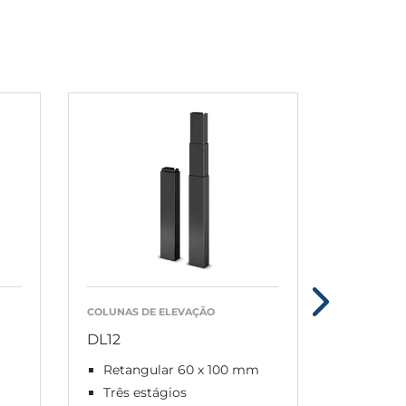
COLUNAS DE ELEVAÇÃO
CAIXAS DE
DL12
CBD6S
Retangular 60 x 100 mm
Fina, l
Três estágios
Plug &