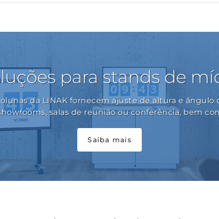
luções para stands de mí
colunas da LINAK fornecem ajuste de altura e ângulo
 showrooms, salas de reunião ou conferência, bem co
Saiba mais