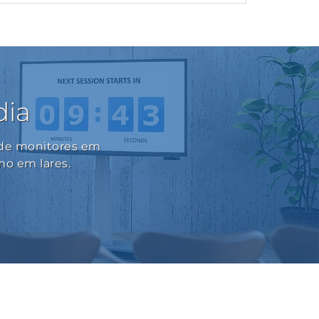
dia
 de monitores em
mo em lares.