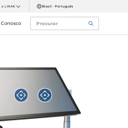
 a LINAK
Brasil - Português
e Conosco