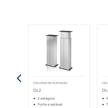
COLUNAS DE ELEVAÇÃO
COL
DL2
DL
2 estágios
Forte e estável
T