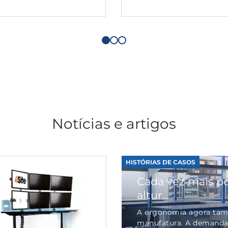
Notícias e artigos
HISTÓRIAS DE CASOS
Cada vez mais po
altur...
A ergonomia agora tam
manufatura. A demanda 