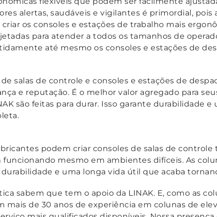
nômicas flexíveis que podem ser facilmente ajustad
ores alertas, saudáveis e vigilantes é primordial, poi
criar os consoles e estações de trabalho mais ergonô
jetadas para atender a todos os tamanhos de operad
petidamente até mesmo os consoles e estações de de
de salas de controle e consoles e estações de desp
ça e reputação. É o melhor valor agregado para seus 
AK são feitas para durar. Isso garante durabilidade e
leta.
bricantes podem criar consoles de salas de controle 
funcionando mesmo em ambientes difíceis. As colun
te durabilidade e uma longa vida útil que acaba torn
ítica sabem que tem o apoio da LINAK. E, como as col
m mais de 30 anos de experiência em colunas de elev
rviço mais qualificados disponíveis. Nossa presença 