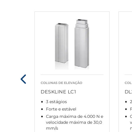
COLUNAS DE ELEVAÇÃO
COL
DESKLINE LC1
DL
3 estágios
2
Forte e estável
F
Carga máxima de 4.000 N e
velocidade máxima de 30,0
mm/s