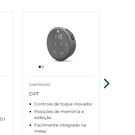
CONTROLES
CONTROLE
DPT
DPF com
Controle de toque inovador
Contr
display
Posições de memória e
exibição
Várias
0,1
Facilmente integrado na
Opcion
mesa
antico