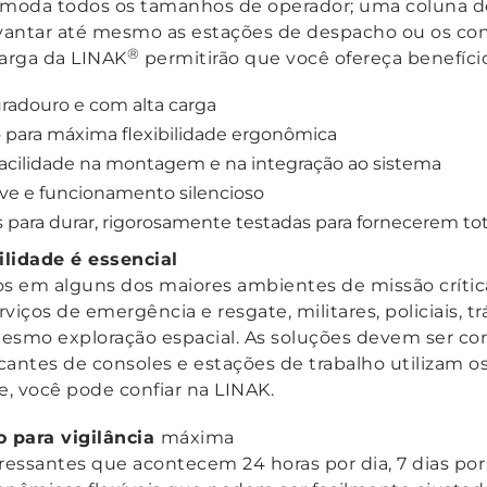
moda todos os tamanhos de operador; uma coluna de
evantar até mesmo as estações de despacho ou os con
®
carga da LINAK
permitirão que você ofereça benefíci
adouro e com alta carga
 para máxima flexibilidade ergonômica
 facilidade na montagem e na integração ao sistema
ve e funcionamento silencioso
s para durar, rigorosamente testadas para fornecerem tot
ilidade é essencial
os em alguns dos maiores ambientes de missão crítica
viços de emergência e resgate, militares, policiais, tr
mesmo exploração espacial. As soluções devem ser confi
cantes de consoles e estações de trabalho utilizam
, você pode confiar na LINAK.
 para vigilância
máxima
ressantes que acontecem 24 horas por dia, 7 dias po