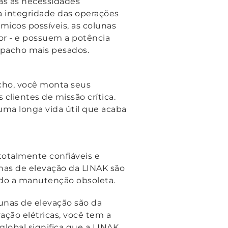
as às necessidades
s a integridade das operações
micos possíveis, as colunas
or - e possuem a potência
spacho mais pesados.
acho, você monta seus
clientes de missão crítica.
 uma longa vida útil que acaba
totalmente confiáveis e
as de elevação da LINAK são
ando a manutenção obsoleta.
unas de elevação são da
ação elétricas, você tem a
global significa que a LINAK