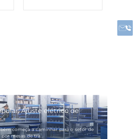
pular: Ajuste elétrico de
bém começa a caminhar para o setor de
por mesas de tra...