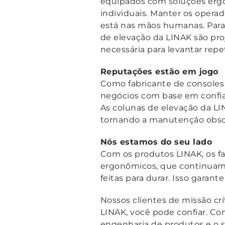
equipados com soluções ergo
individuais. Manter os operad
está nas mãos humanas. Para 
de elevação da LINAK são pro
necessária para levantar re
Reputações estão em jogo
Como fabricante de consoles 
negócios com base em confian
As colunas de elevação da LIN
tornando a manutenção obso
Nós estamos do seu lado
Com os produtos LINAK, os fa
ergonômicos, que continuam 
feitas para durar. Isso garan
Nossos clientes de missão cr
LINAK, você pode confiar. Co
engenharia de produtos e o se